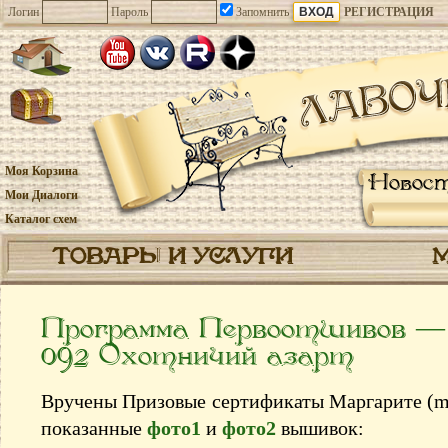
Логин
Пароль
Запомнить
РЕГИСТРАЦИЯ
Моя Корзина
Новос
Мои Диалоги
Каталог схем
ТОВАРЫ И УСЛУГИ
Программа Первоотшивов — 0
092 Охотничий азарт
Вручены Призовые сертификаты Маргаритe (mli
показанные
фото1
и
фото2
вышивок: