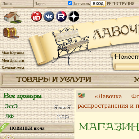
Логин
Пароль
Запомнить
РЕГИСТРАЦИЯ
Моя Корзина
Новос
Мои Диалоги
Каталог схем
ТОВАРЫ И УСЛУГИ
Все товары
«Лавочка 
распространения и 
ЭстЭ
ЛФ
МАГАЗИН
НОВИНКИ июля