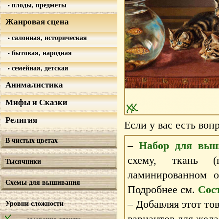
плоды, предметы
Жанровая сцена
салонная, историческая
бытовая, народная
семейная, детская
Анималистика
Мифы и Сказки
Религия
Если у вас есть воп
В чистых цветах
–
Набор для выш
схему, ткань 
Тысячники
ламинированном 
Схемы для вышивания
Подробнее см.
Сос
– Добавляя этот то
Уровни сложности
вариантов для жела