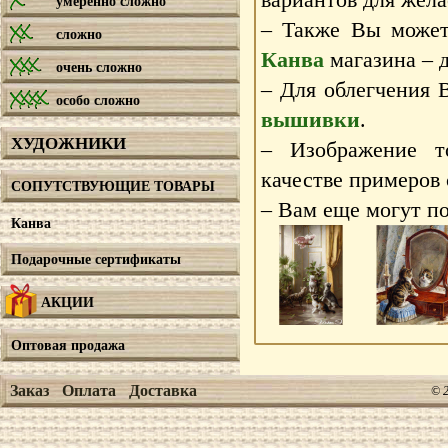
умеренно сложно
– Также Вы может
сложно
Канва
магазина – д
очень сложно
– Для облегчения 
особо сложно
вышивки
.
ХУДОЖНИКИ
– Изображение т
качестве примеров
СОПУТСТВУЮЩИЕ ТОВАРЫ
– Вам еще могут по
Канва
Подарочные сертификаты
АКЦИИ
Оптовая продажа
Заказ
Оплата
Доставка
© 