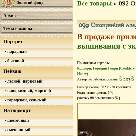
Все товары
» 092 О
Золотой фонд
Архив
092 Охотничий аз
Темы и жанры
В продаже прил
Портрет
вышивания с эк
парадный
бытовой
По мотивам картины
Колдери, Гораций Генри (Couldery,
Пейзаж
Henry)
ЭстЭ
Автор разработки дизайна
лесной, парковый
Размер схемы:
362
х
250
крестиков
панорамный, морской
Количество цветов:
140
(чистых
88
/ смешанных
52
)
городской, сельский
Натюрморт
цветочный
смешанный