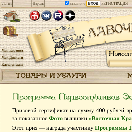
Логин
Пароль
Запомнить
РЕГИСТРАЦИЯ
Моя Корзина
Новос
Мои Диалоги
Каталог схем
ТОВАРЫ И УСЛУГИ
Программа Первоотшивов Э
Призовой сертификат на сумму 400 рублей в
за показанное
Фото
вышивки
«Восточная Кра
Этот приз — награда участнику
Программы 