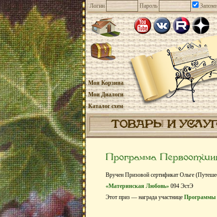
Логин
Пароль
Запомн
Моя Корзина
Мои Диалоги
Каталог схем
ТОВАРЫ И УСЛУ
Программа Первоотши
Вручен Призовой сертификат Ольге (Путеше
«Материнская Любовь»
094 ЭстЭ
Этот приз — награда участнице
Программы 