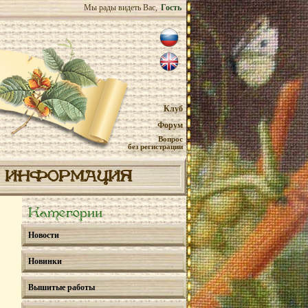
Мы рады видеть Вас,
Гость
Клуб
Форум
Вопрос
без регистрации
ИНФОРМАЦИЯ
Категории
Новости
Новинки
Вышитые работы