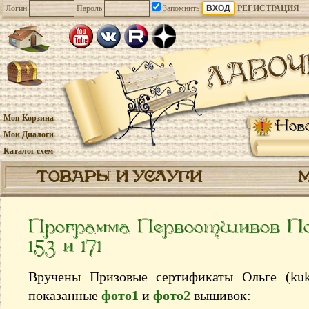
Логин
Пароль
Запомнить
РЕГИСТРАЦИЯ
Моя Корзина
Нов
Мои Диалоги
Каталог схем
ТОВАРЫ И УСЛУГИ
Программа Первоотшивов 
153 и 171
Вручены Призовые сертификаты Ольге (kuku
показанные
фото1
и
фото2
вышивок: