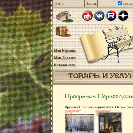
Логин
Пароль
Запомн
Моя Корзина
Мои Диалоги
Каталог схем
ТОВАРЫ И УСЛУ
Программа Первоотшиво
Вручены Призовые сертификаты Оксанe (oksa