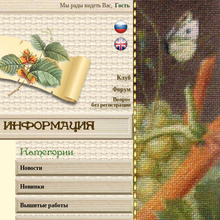
Мы рады видеть Вас,
Гость
Клуб
Форум
Вопрос
без регистрации
ИНФОРМАЦИЯ
Категории
Новости
Новинки
Вышитые работы