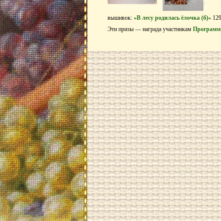
вышивок:
«В лесу родилась ёлочка (б)»
129
Эти призы — награда участникам
Программ