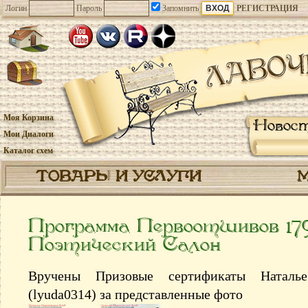
Логин
Пароль
Запомнить
РЕГИСТРАЦИЯ
Моя Корзина
Новос
Мои Диалоги
Каталог схем
ТОВАРЫ И УСЛУГИ
Программа Первоотшивов 17
Поэтический Салон
Вручены Призовые сертификаты Наталь
(lyuda0314) за представленные фото