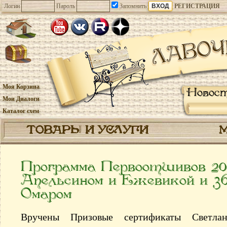
Логин
Пароль
Запомнить
РЕГИСТРАЦИЯ
Моя Корзина
Новос
Мои Диалоги
Каталог схем
ТОВАРЫ И УСЛУГИ
Программа Первоотшивов 2
Апельсином и Ежевикой и 
Омаром
Вручены Призовые сертификаты Светла