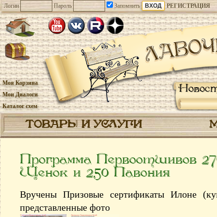
Логин
Пароль
Запомнить
РЕГИСТРАЦИЯ
Моя Корзина
Новос
Мои Диалоги
Каталог схем
ТОВАРЫ И УСЛУГИ
Программа Первоотшивов 2
Щенок и 250 Павония
Вручены Призовые сертификаты Илоне (кук
представленные фото