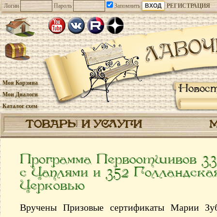
Логин
Пароль
Запомнить
РЕГИСТРАЦИЯ
Моя Корзина
Новос
Мои Диалоги
Каталог схем
ТОВАРЫ И УСЛУГИ
Программа Первоотшивов 3
с Цаплями и 352 Голландска
Церковью
Вручены Призовые сертификаты Марии Зуб