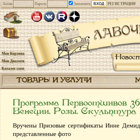
Логин
Пароль
Запомнить
РЕГИСТРАЦИЯ
Моя Корзина
Новос
Мои Диалоги
Каталог схем
ТОВАРЫ И УСЛУГИ
Программа Первоотшивов 36
Венеции. Розы. Cкульптура
Вручены Призовые сертификаты Инне Демиде
представленные фото