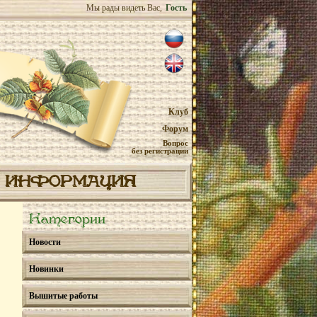
Мы рады видеть Вас,
Гость
Клуб
Форум
Вопрос
без регистрации
ИНФОРМАЦИЯ
Категории
Новости
Новинки
Вышитые работы