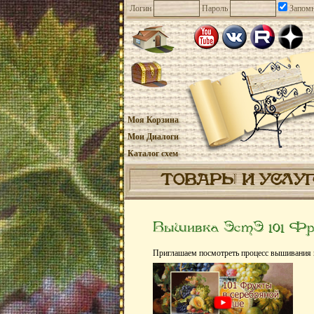
Логин
Пароль
Запомн
Моя Корзина
Мои Диалоги
Каталог схем
ТОВАРЫ И УСЛУ
Вышивка ЭстЭ 101 Фр
Приглашаем посмотреть процесс вышивания