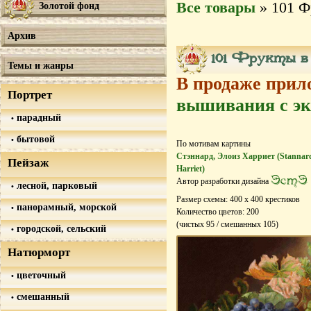
Все товары
» 101 Ф
Золотой фонд
Архив
101 Фрукты в 
Темы и жанры
В продаже прил
Портрет
вышивания с эк
парадный
бытовой
По мотивам картины
Стэннард, Элоиз Харриет (Stannard
Пейзаж
Harriet)
ЭстЭ
Автор разработки дизайна
лесной, парковый
Размер схемы:
400
х
400
крестиков
панорамный, морской
Количество цветов:
200
(чистых
95
/ смешанных
105
)
городской, сельский
Натюрморт
цветочный
смешанный