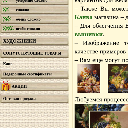
умеренно сложно
– Также Вы может
сложно
Канва
магазина – д
очень сложно
– Для облегчения 
особо сложно
вышивки
.
ХУДОЖНИКИ
– Изображение т
качестве примеров
СОПУТСТВУЮЩИЕ ТОВАРЫ
– Вам еще могут по
Канва
Подарочные сертификаты
АКЦИИ
Любуемся процессо
Оптовая продажа