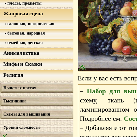
плоды, предметы
Жанровая сцена
салонная, историческая
бытовая, народная
семейная, детская
Анималистика
Мифы и Сказки
Религия
Если у вас есть воп
В чистых цветах
–
Набор для выш
схему, ткань 
Тысячники
ламинированном 
Схемы для вышивания
Подробнее см.
Сос
– Добавляя этот то
Уровни сложности
вариантов для жела