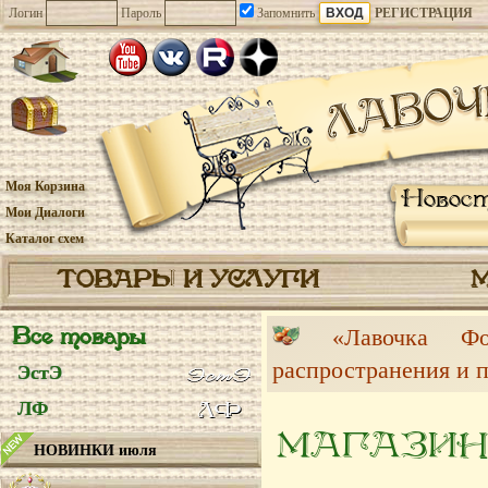
Логин
Пароль
Запомнить
РЕГИСТРАЦИЯ
Моя Корзина
Новос
Мои Диалоги
Каталог схем
ТОВАРЫ И УСЛУГИ
Все товары
«Лавочка 
распространения и 
ЭстЭ
ЛФ
МАГАЗИН
НОВИНКИ июля