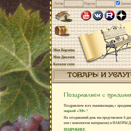
Логин
Пароль
Запомн
Моя Корзина
Мои Диалоги
Каталог схем
ТОВАРЫ И УСЛУ
Поздравляем с праздни
Поздравляем всех вышивальщиц с праздник
маркой «ЛФ»
!
На сегодняшний день мы представляем 6
или с комплектом материалов) и НАБОР
ПОДРОБНЕЕ