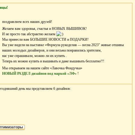
ицы!
поздравляем всех наших друзей!
Желаем вам здоровья, счастья и НОВЫХ ВЫШИВОК!
И не просто так абстрактно желаем
Мы принесли вам БОЛЬШИЕ НОВОСТИ и ПОДАРКИ!
Вы уже видели на выставке «Формула рукоделия — весна 2023″ живые отшивы
наших молодых дизайнеров, и они весьма понравились зрителям,
нас уже спрашивали, можно ли их купить .
Теперь их можно купить и вышивать и даже вышивать бесплатно!!!
Мы открываем на нашем сайте «Лавочка Фондучка»
НОВЫЙ РАЗДЕЛ дизайнов под маркой «ЛФ»
!
егодняшний день мы представляем 6 дизайнов:
птимизаторы