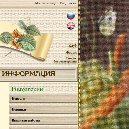
Мы рады видеть Вас,
Гость
Клуб
Форум
Вопрос
без регистрации
ИНФОРМАЦИЯ
Категории
Новости
Новинки
Вышитые работы