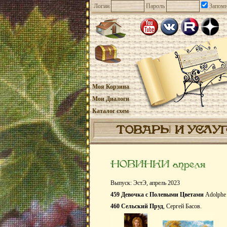
Логин
Пароль
Запомн
Моя Корзина
Мои Диалоги
Каталог схем
ТОВАРЫ И УСЛУ
НОВИНКИ апреля
Выпуск: ЭстЭ, апрель 2023
459 Девочка с Полевыми Цветами
Adolphe 
460 Сельский Пруд
, Сергей Басов.