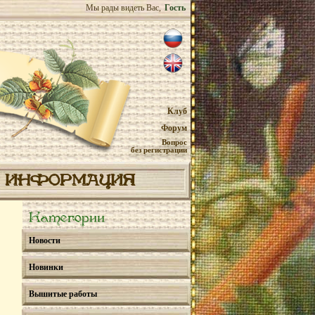
Мы рады видеть Вас,
Гость
Клуб
Форум
Вопрос
без регистрации
ИНФОРМАЦИЯ
Категории
Новости
Новинки
Вышитые работы