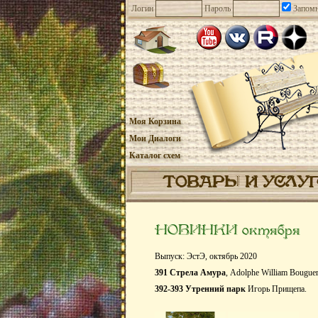
Логин
Пароль
Запомн
Моя Корзина
Мои Диалоги
Каталог схем
ТОВАРЫ И УСЛУ
НОВИНКИ октября
Выпуск: ЭстЭ, октябрь 2020
391 Стрела Амура
, Adolphe William Bouguer
392-393 Утренний парк
Игорь Прищепа.