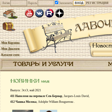
Логин
Пароль
Запомнить
РЕГИСТРАЦИЯ
Моя Корзина
Новос
Мои Диалоги
Каталог схем
ТОВАРЫ И УСЛУГИ
НОВИНКИ мая
Выпуск: ЭстЭ, май 2021
411 Наполеон на перевале Сен-Бернар
, Jacques-Louis David,
412 Чашка Молока
, Adolphe William Bouguereau .