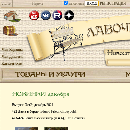
Логин
Пароль
Запомнить
РЕГИСТРАЦИЯ
Моя Корзина
Новос
Мои Диалоги
Каталог схем
ТОВАРЫ И УСЛУГИ
НОВИНКИ декабря
Выпуск: ЭстЭ, декабрь 2021
422 Дама в бордо
, Eduard Friedrich Leybold,
423-424 Бенгальский тигр (м и б)
, Carl Brenders.