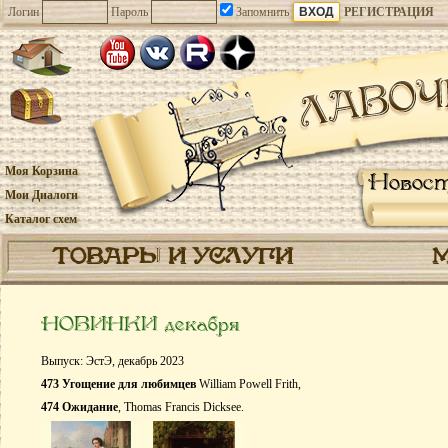
Логин
Пароль
Запомнить
РЕГИСТРАЦИЯ
Моя Корзина
Новос
Мои Диалоги
Каталог схем
ТОВАРЫ И УСЛУГИ
НОВИНКИ декабря
Выпуск: ЭстЭ, декабрь 2023
473 Угощение для любимцев
William Powell Frith,
474 Ожидание
, Thomas Francis Dicksee.