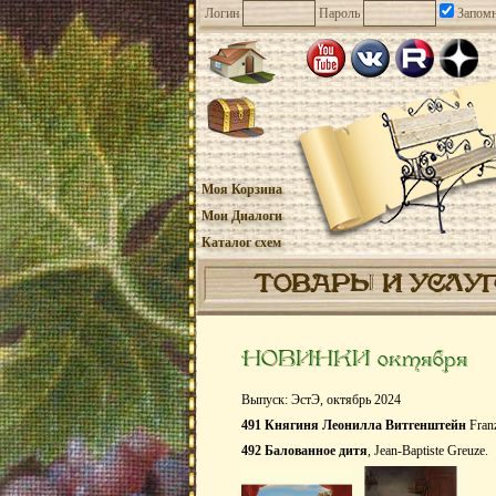
Логин
Пароль
Запомн
Моя Корзина
Мои Диалоги
Каталог схем
ТОВАРЫ И УСЛУ
НОВИНКИ октября
Выпуск: ЭстЭ, октябрь 2024
491 Княгиня Леонилла Витгенштейн
Franz
492 Балованное дитя
, Jean-Baptiste Greuze.