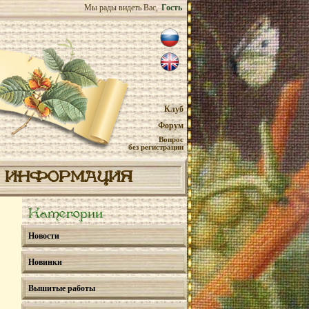
Мы рады видеть Вас,
Гость
Клуб
Форум
Вопрос
без регистрации
ИНФОРМАЦИЯ
Категории
Новости
Новинки
Вышитые работы