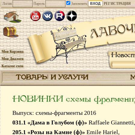
Логин
Пароль
Запомнить
РЕГИСТРАЦИЯ
Моя Корзина
Новос
Мои Диалоги
Каталог схем
ТОВАРЫ И УСЛУГИ
НОВИНКИ схемы фрагмен
Выпуск: схемы-фрагменты 2016
031.1 «Дама в Голубом (ф)»
Raffaele Giannetti
205.1 «Розы на Камне (ф)»
Emile Hariel,