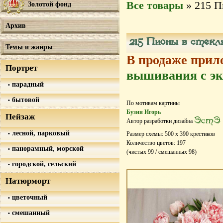
Все товары
» 215 П
Золотой фонд
Архив
215 Пионы в стекля
Темы и жанры
В продаже прил
Портрет
вышивания с эк
парадный
бытовой
По мотивам картины
Бузин Игорь
Пейзаж
ЭстЭ
Автор разработки дизайна
лесной, парковый
Размер схемы:
500
х
390
крестиков
Количество цветов:
197
панорамный, морской
(чистых
99
/ смешанных
98
)
городской, сельский
Натюрморт
цветочный
смешанный