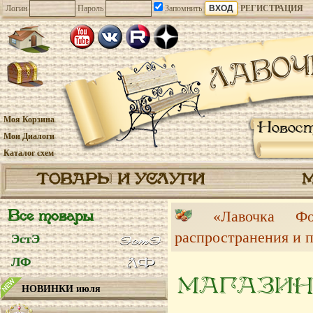
Логин
Пароль
Запомнить
РЕГИСТРАЦИЯ
Моя Корзина
Новос
Мои Диалоги
Каталог схем
ТОВАРЫ И УСЛУГИ
Все товары
«Лавочка 
распространения и 
ЭстЭ
ЛФ
МАГАЗИН
НОВИНКИ июля