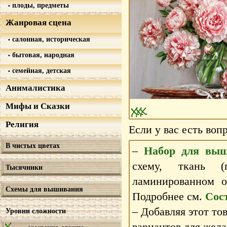
плоды, предметы
Жанровая сцена
салонная, историческая
бытовая, народная
семейная, детская
Анималистика
Мифы и Сказки
Религия
Если у вас есть воп
В чистых цветах
–
Набор для выш
схему, ткань 
Тысячники
ламинированном 
Схемы для вышивания
Подробнее см.
Сос
– Добавляя этот то
Уровни сложности
вариантов для жела