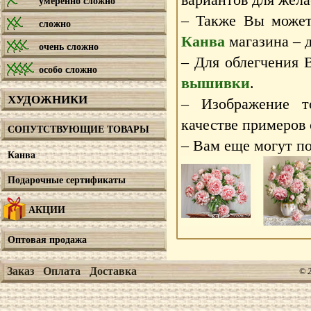
умеренно сложно
– Также Вы может
сложно
Канва
магазина – д
очень сложно
– Для облегчения 
особо сложно
вышивки
.
ХУДОЖНИКИ
– Изображение т
качестве примеров
СОПУТСТВУЮЩИЕ ТОВАРЫ
– Вам еще могут по
Канва
Подарочные сертификаты
АКЦИИ
Оптовая продажа
Заказ
Оплата
Доставка
© 