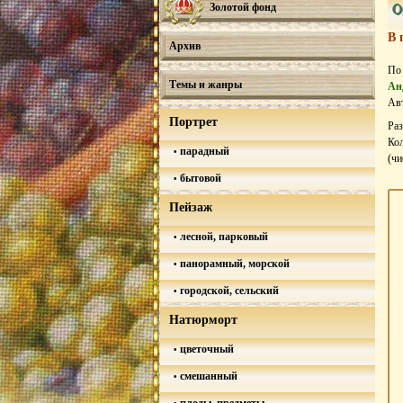
0
Золотой фонд
В 
Архив
По
Темы и жанры
Ан
Авт
Портрет
Ра
Кол
парадный
(ч
бытовой
Пейзаж
лесной, парковый
панорамный, морской
городской, сельский
Натюрморт
цветочный
смешанный