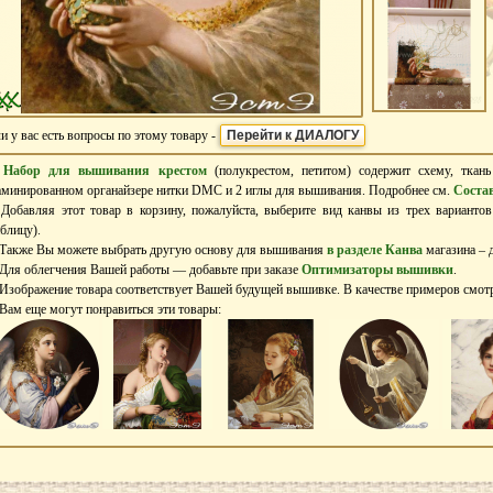
и у вас есть вопросы по этому товару -
Перейти к ДИАЛОГУ
–
Набор для вышивания крестом
(полукрестом, петитом) содержит схему, ткан
аминированном органайзере нитки DMC и 2 иглы для вышивания. Подробнее см.
Соста
 Добавляя этот товар в корзину, пожалуйста, выберите вид канвы из трех варианто
аблицу).
 Также Вы можете выбрать другую основу для вышивания
в разделе Канва
магазина – д
 Для облегчения Вашей работы — добавьте при заказе
Оптимизаторы вышивки
.
 Изображение товара соответствует Вашей будущей вышивке. В качестве примеров смо
 Вам еще могут понравиться эти товары: