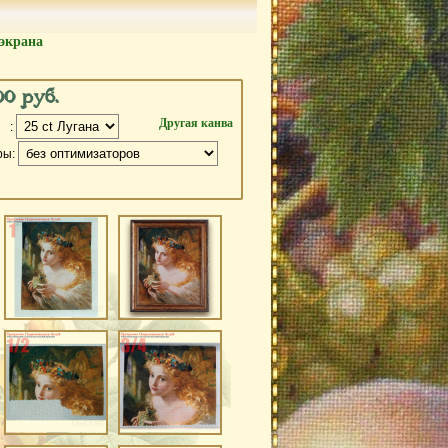
экрана
00 руб.
Другая канва
 :
ры: