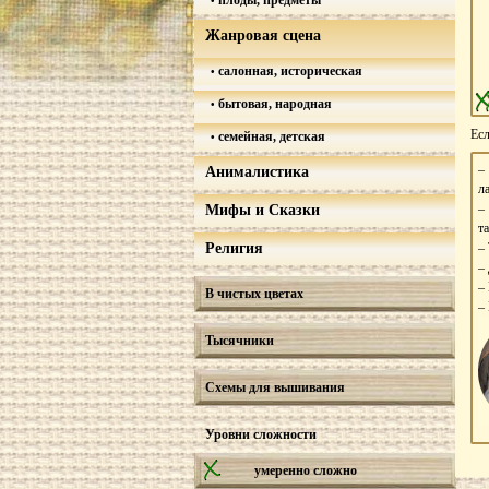
плоды, предметы
Жанровая сцена
салонная, историческая
бытовая, народная
Есл
семейная, детская
Анималистика
л
–
Мифы и Сказки
т
Религия
–
–
–
В чистых цветах
–
Тысячники
Схемы для вышивания
Уровни сложности
умеренно сложно