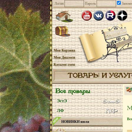
Логин
Пароль
Запомн
Моя Корзина
Мои Диалоги
Каталог схем
ТОВАРЫ И УСЛУ
Все товары
ЭстЭ
ЛФ
Вс
НОВИНКИ июля