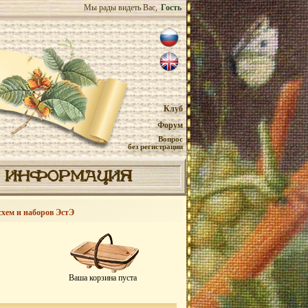
Мы рады видеть Вас,
Гость
Клуб
Форум
Вопрос
без регистрации
ИНФОРМАЦИЯ
схем и наборов ЭстЭ
Ваша корзина пуста