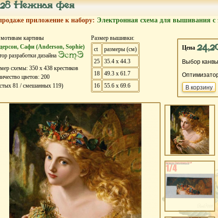
28 Нежная фея
продаже приложение к набору:
Электронная схема для вышивания с 
 мотивам картины
Размер вышивки:
24,2
дерсон, Сафи (Anderson, Sophie)
Цена
ct
размеры (см)
ЭстЭ
ор разработки дизайна
25
35.4 x 44.3
Выбор канвы
змер схемы:
350
х
438
крестиков
18
49.3 x 61.7
Оптимизато
ичество цветов:
200
истых
81
/ смешанных
119
)
16
55.6 x 69.6