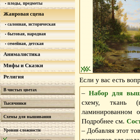
плоды, предметы
Жанровая сцена
салонная, историческая
бытовая, народная
семейная, детская
Анималистика
Мифы и Сказки
Религия
Если у вас есть воп
В чистых цветах
–
Набор для выш
схему, ткань 
Тысячники
ламинированном 
Схемы для вышивания
Подробнее см.
Сос
– Добавляя этот то
Уровни сложности
вариантов для жела