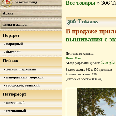
Все товары
» 306 Т
Золотой фонд
Архив
306 Тишина
Темы и жанры
В продаже прил
Портрет
вышивания с эк
парадный
бытовой
По мотивам картины
Потас Олег
Пейзаж
ЭстЭ
Автор разработки дизайна
лесной, парковый
Размер схемы:
342
х
450
крестиков
Количество цветов:
120
панорамный, морской
(чистых
76
/ смешанных
44
)
городской, сельский
Натюрморт
цветочный
смешанный