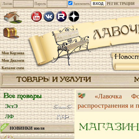
Логин
Пароль
Запомнить
РЕГИСТРАЦИЯ
Моя Корзина
Новос
Мои Диалоги
Каталог схем
ТОВАРЫ И УСЛУГИ
Все товары
«Лавочка 
распространения и 
ЭстЭ
ЛФ
МАГАЗИН
НОВИНКИ июля