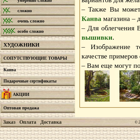
умеренно сложно
– Также Вы может
сложно
Канва
магазина – д
очень сложно
– Для облегчения 
особо сложно
вышивки
.
ХУДОЖНИКИ
– Изображение т
качестве примеров
СОПУТСТВУЮЩИЕ ТОВАРЫ
– Вам еще могут по
Канва
Подарочные сертификаты
АКЦИИ
Оптовая продажа
Заказ
Оплата
Доставка
© 