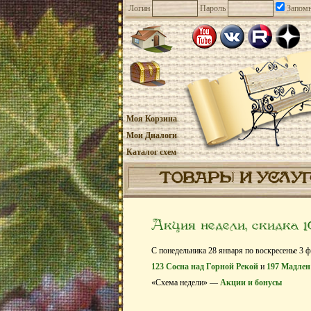
Логин
Пароль
Запомн
Моя Корзина
Мои Диалоги
Каталог схем
ТОВАРЫ И УСЛУ
Акция недели, скидка 
С понедельника 28 января по воскресенье 3 ф
123 Сосна над Горной Рекой
и
197 Мадлен
«Схема недели» —
Акции и бонусы