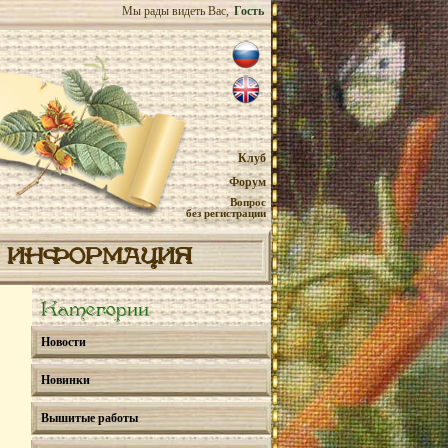
Мы рады видеть Вас,
Гость
Клуб
Форум
Вопрос
без регистрации
ИНФОРМАЦИЯ
Категории
Новости
Новинки
Вышитые работы