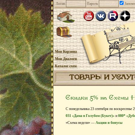
Логин
Пароль
Запомн
Моя Корзина
Мои Диалоги
Каталог схем
ТОВАРЫ И УСЛУ
Скидки 5% на Схемы Н
С понедельника 23 сентября по воскресенье 
031 «Дама в Голубом (Букет)»
и
080* «Дуб
«Схема недели» —
Акции и бонусы