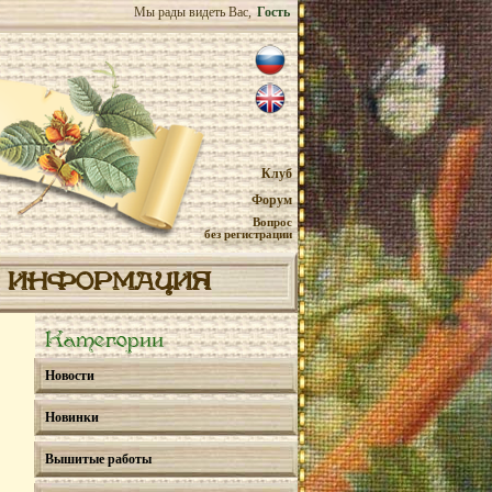
Мы рады видеть Вас,
Гость
Клуб
Форум
Вопрос
без регистрации
ИНФОРМАЦИЯ
Категории
Новости
Новинки
Вышитые работы