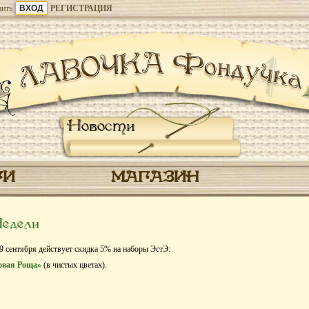
ить
РЕГИСТРАЦИЯ
Новости
ГИ
МАГАЗИН
едели
29 сентября действует скидка 5% на наборы ЭстЭ:
овая Роща»
(в чистых цветах).