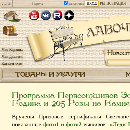
Логин
Пароль
Запомнить
РЕГИСТРАЦИЯ
Моя Корзина
Новос
Мои Диалоги
Каталог схем
ТОВАРЫ И УСЛУГИ
Программа Первоотшивов Эс
Годива и 205 Розы на Камне
Вручены Призовые сертификаты Светлане 
показанные
фото1
и
фото2
вышивок:
«Леди 