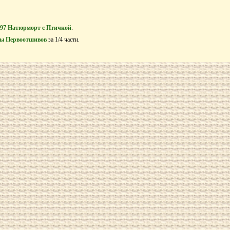
297 Натюрморт с Птичкой
.
ы Первоотшивов
за 1/4 части.