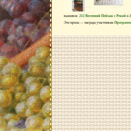
вышивок:
212 Весенний Пейзаж с Рекой
и
Эти призы — награда участникам
Программ