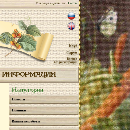
Мы рады видеть Вас,
Гость
Клуб
Форум
Вопрос
без регистрации
ИНФОРМАЦИЯ
Категории
Новости
Новинки
Вышитые работы