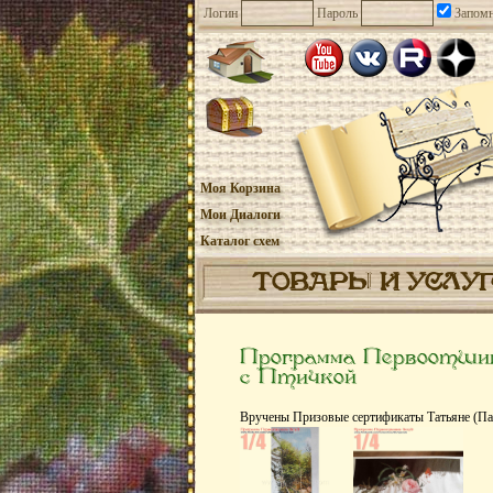
Логин
Пароль
Запомн
Моя Корзина
Мои Диалоги
Каталог схем
ТОВАРЫ И УСЛУ
Программа Первоотшив
с Птичкой
Вручены Призовые сертификаты Татьяне (Пал