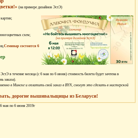
ар
цветки!»
(на примере дизайнов ЭстЭ)
картин;
многоцветных схем;
иц.
Семинар состоится 6
ер
 ЭстЭ в течение месяца (с 6 мая по 6 июня) стоимость билета будет зачтена в
нь заказа).
твенно в Минске и оплатить свой заказ в BYN, смогут это сделать в мастерской
вать, дорогие вышивальщицы из Беларуси!
6 мая по 6 июня 2019г