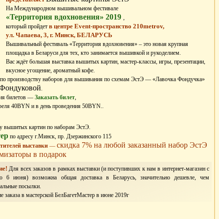
На Международном вышивальном фестивале
«Территория вдохновения» 2019
,
в центре Event-пространство 210metrov,
который пройдет
ул. Чапаева, 3, г. Минск, БЕЛАРУСЬ
Вышивальный фестиваль «Территория вдохновения» – это новая крупная
площадка в Беларуси для тех, кто занимается вышивкой и рукоделием.
Вас ждёт большая выставка вышитых картин, мастер-классы, игры, презентации,
вкусное угощение, ароматный кофе.
 по производству наборов для вышивания по схемам ЭстЭ — «Лавочка Фондучка»
Фондуковой
.
ния билетов —
Заказать билет
,
преля 40BYN и в день проведения 50BYN..
у вышитых картин по наборам ЭстЭ.
ер
по адресу г.Минск, пр. Дзержинского 115
скидка 7% на любой заказанный набор ЭстЭ
етителей выставки
—
мизаторы в подарок
ие!
Для всех заказов в рамках выставки (и поступивших к нам в интернет-магазин с
о 6 июня) возможна общая доставка в Беларусь, значительно дешевле, чем
альные посылки.
е заказа в мастерской БелБагетМастер в июне 2019г