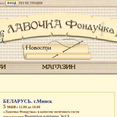
ить
РЕГИСТРАЦИЯ
Новости
ГИ
МАГАЗИН
БЕЛАРУСЬ. г.Минск
5 мая
с 12.00 до 18.00
«Лавочка Фондучка» в качестве почётного гостя
Вышитые картины ЭстЭ
представляет