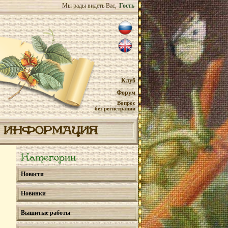
Мы рады видеть Вас,
Гость
Клуб
Форум
Вопрос
без регистрации
ИНФОРМАЦИЯ
Категории
Новости
Новинки
Вышитые работы