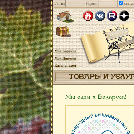
Логин
Пароль
Запомн
Моя Корзина
Мои Диалоги
Каталог схем
ТОВАРЫ И УСЛУ
Мы едем в Беларусь!