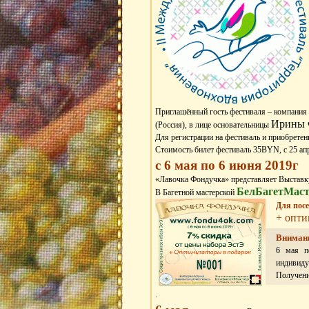
Приглашённый гость фестиваля – компания
Ирины 
(Россия), в лице основательницы
Для регистрации на фестиваль и приобрете
Стоимость билет фестиваль 35BYN, с 25 а
с 6 мая по 6 июня 2019г
«Лавочка Фондучка» представляет Выставк
БелБагетМаст
В Багетной мастерской
Для пос
+ опти
Вниман
6 мая п
индивиду
Получени
.