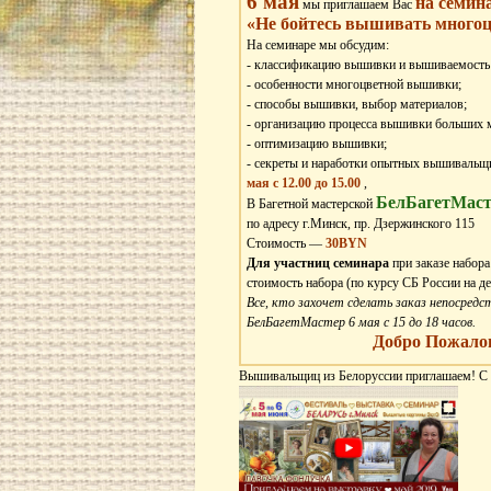
6 мая
на семин
мы приглашаем Вас
«Не бойтесь вышивать много
На семинаре мы обсудим:
- классификацию вышивки и вышиваемость 
- особенности многоцветной вышивки;
- способы вышивки, выбор материалов;
- организацию процесса вышивки больших 
- оптимизацию вышивки;
- секреты и наработки опытных вышивальщ
мая с 12.00 до 15.00
,
БелБагетМаст
В Багетной мастерской
по адресу г.Минск, пр. Дзержинского 115
Стоимость —
30BYN
Для участниц семинара
при заказе набора
стоимость набора (по курсу СБ России на де
Все, кто захочет сделать заказ непосредс
БелБагетМастер 6 мая с 15 до 18 часов.
Добро Пожало
Вышивальщиц из Белоруссии приглашаем! С 