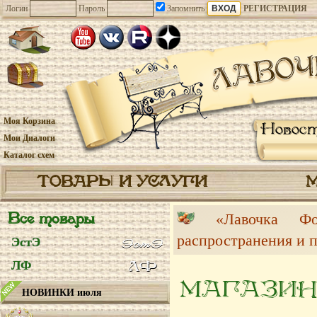
Логин
Пароль
Запомнить
РЕГИСТРАЦИЯ
Моя Корзина
Новос
Мои Диалоги
Каталог схем
ТОВАРЫ И УСЛУГИ
Все товары
«Лавочка 
распространения и 
ЭстЭ
ЛФ
МАГАЗИН
НОВИНКИ июля