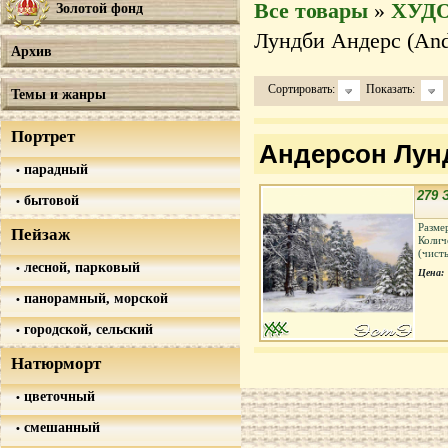
Все товары
»
ХУД
Золотой фонд
Лундби Андерс (And
Архив
Сортировать:
Показать:
Темы и жанры
Портрет
Андерсон Лунд
парадный
279 
бытовой
Разме
Пейзаж
Колич
(чист
лесной, парковый
Цена:
панорамный, морской
городской, сельский
Натюрморт
цветочный
смешанный