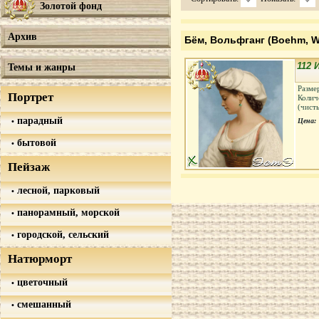
Золотой фонд
Архив
Бём, Вольфганг (Boehm, W
112 
Темы и жанры
Разме
Портрет
Колич
(чист
парадный
Цена:
бытовой
Пейзаж
лесной, парковый
панорамный, морской
городской, сельский
Натюрморт
цветочный
смешанный