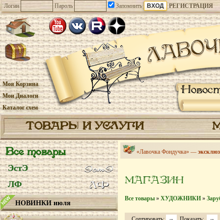
Логин
Пароль
Запомнить
РЕГИСТРАЦИЯ
Моя Корзина
Новос
Мои Диалоги
Каталог схем
ТОВАРЫ И УСЛУГИ
Все товары
«Лавочка Фондучка» —
эксклюз
ЭстЭ
МАГАЗИН
ЛФ
Все товары
»
ХУДОЖНИКИ
»
Зару
НОВИНКИ июля
Сортировать:
Показать: