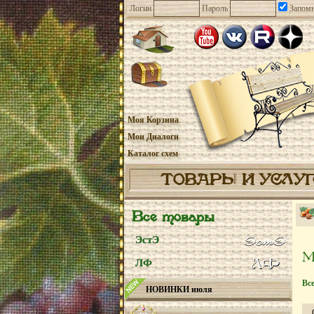
Логин
Пароль
Запомн
Моя Корзина
Мои Диалоги
Каталог схем
ТОВАРЫ И УСЛУ
Все товары
ЭстЭ
ЛФ
Вс
НОВИНКИ июля