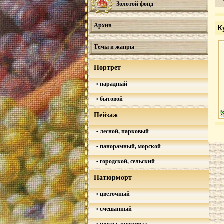
Золотой фонд
Архив
К
Темы и жанры
Портрет
парадный
бытовой
Пейзаж
лесной, парковый
панорамный, морской
городской, сельский
Натюрморт
цветочный
смешанный