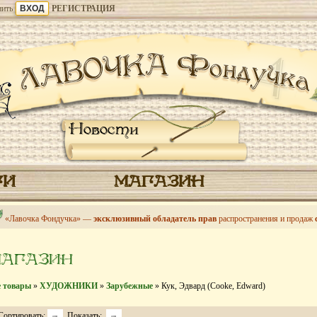
ить
РЕГИСТРАЦИЯ
Новости
ГИ
МАГАЗИН
«Лавочка Фондучка» —
эксклюзивный обладатель прав
распространения и продаж
МАГАЗИН
е товары
»
ХУДОЖНИКИ
»
Зарубежные
» Кук, Эдвард (Cooke, Edward)
Сортировать:
Показать: