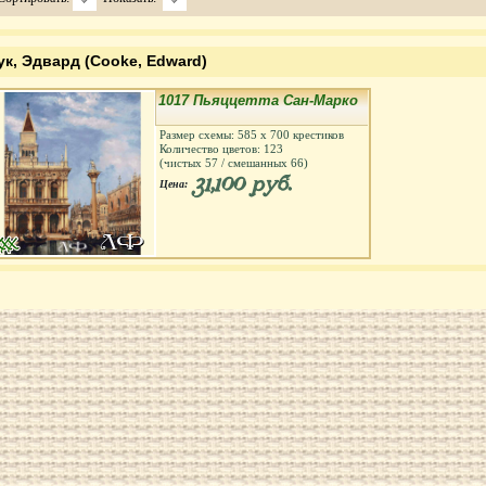
ук, Эдвард (Cooke, Edward)
1017 Пьяццетта Сан-Марко
Размер схемы:
585
х
700
крестиков
Количество цветов:
123
(чистых
57
/ смешанных
66
)
31,100 руб.
Цена: