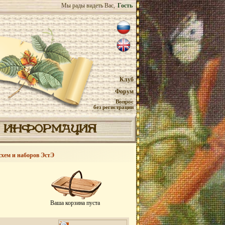
Мы рады видеть Вас,
Гость
Клуб
Форум
Вопрос
без регистрации
ИНФОРМАЦИЯ
схем и наборов ЭстЭ
Ваша корзина пуста