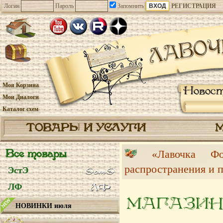
Логин
Пароль
Запомнить
РЕГИСТРАЦИЯ
Моя Корзина
Новос
Мои Диалоги
Каталог схем
ТОВАРЫ И УСЛУГИ
Все товары
«Лавочка 
распространения и 
ЭстЭ
ЛФ
МАГАЗИН
НОВИНКИ июля