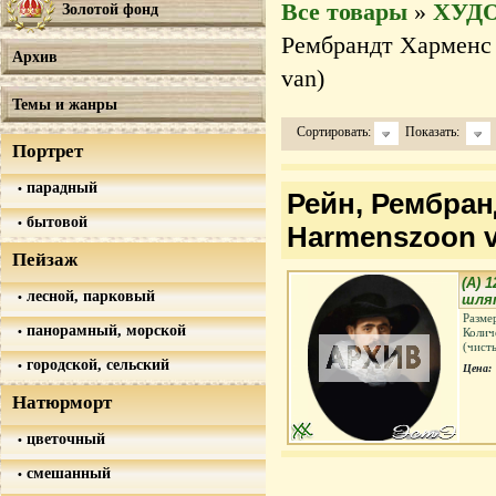
Все товары
»
ХУД
Золотой фонд
Рембрандт Харменс 
Архив
van)
Темы и жанры
Сортировать:
Показать:
Портрет
парадный
Рейн, Рембран
бытовой
Harmenszoon v
Пейзаж
(А) 
лесной, парковый
шля
Разме
панорамный, морской
Колич
(чист
городской, сельский
Цена:
Натюрморт
цветочный
смешанный