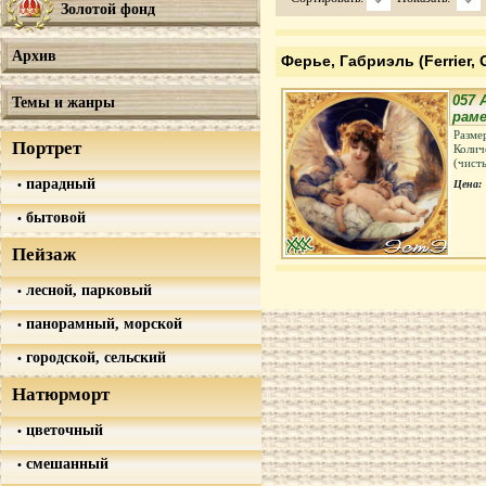
Золотой фонд
Архив
Ферье, Габриэль (Ferrier, G
057 
Темы и жанры
раме
Разме
Портрет
Колич
(чист
парадный
Цена:
бытовой
Пейзаж
лесной, парковый
панорамный, морской
городской, сельский
Натюрморт
цветочный
смешанный