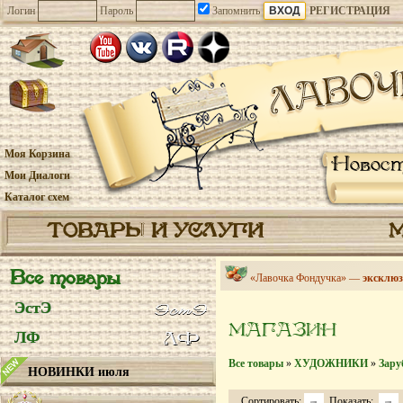
Логин
Пароль
Запомнить
РЕГИСТРАЦИЯ
Моя Корзина
Новос
Мои Диалоги
Каталог схем
ТОВАРЫ И УСЛУГИ
Все товары
«Лавочка Фондучка» —
эксклюз
ЭстЭ
МАГАЗИН
ЛФ
Все товары
»
ХУДОЖНИКИ
»
Зару
НОВИНКИ июля
Сортировать:
Показать: