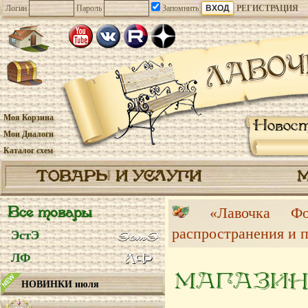
Логин
Пароль
Запомнить
РЕГИСТРАЦИЯ
Моя Корзина
Новос
Мои Диалоги
Каталог схем
ТОВАРЫ И УСЛУГИ
Все товары
«Лавочка 
распространения и 
ЭстЭ
ЛФ
МАГАЗИН
НОВИНКИ июля