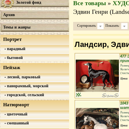
Все товары
»
ХУД
Золотой фонд
Эдвин Генри (Landse
Архив
Сортировать:
Показать:
Темы и жанры
Портрет
Ландсир, Эдви
парадный
477 
бытовой
при
Разме
Пейзаж
Колич
(чист
лесной, парковый
Цена:
панорамный, морской
городской, сельский
1043
Натюрморт
шат
Разме
цветочный
Колич
(чист
смешанный
Цена: