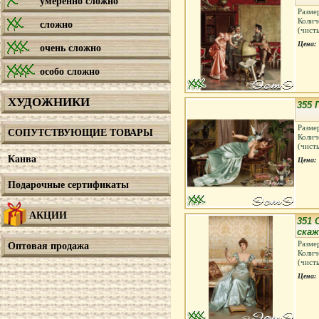
умеренно сложно
Разме
Колич
сложно
(чист
Цена:
очень сложно
особо сложно
ХУДОЖНИКИ
355 
Разме
СОПУТСТВУЮЩИЕ ТОВАРЫ
Колич
(чист
Канва
Цена:
Подарочные сертификаты
АКЦИИ
351 
скаж
Разме
Оптовая продажа
Колич
(чист
Цена: