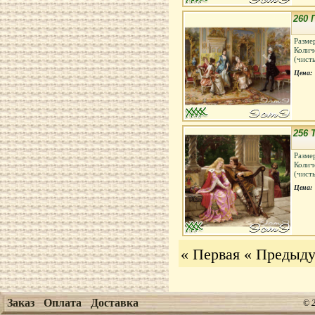
260 
Разме
Колич
(чист
Цена:
256 
Разме
Колич
(чист
Цена:
« Первая
« Предыд
Заказ
Оплата
Доставка
© 