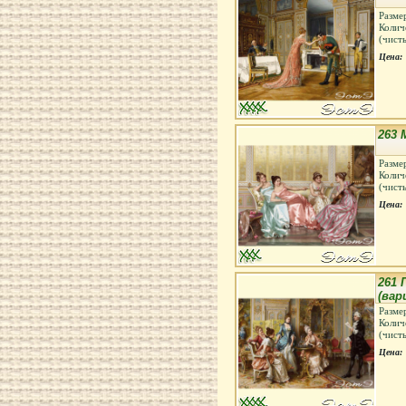
Разме
Колич
(чист
Цена:
263 
Разме
Колич
(чист
Цена:
261 
(вар
Разме
Колич
(чист
Цена: