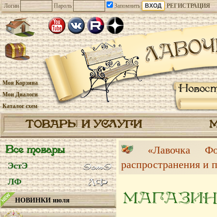
Логин
Пароль
Запомнить
РЕГИСТРАЦИЯ
Моя Корзина
Новос
Мои Диалоги
Каталог схем
ТОВАРЫ И УСЛУГИ
Все товары
«Лавочка 
распространения и 
ЭстЭ
ЛФ
МАГАЗИН
НОВИНКИ июля