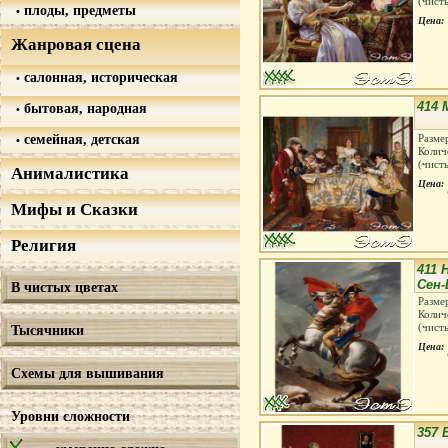
(чист
плоды, предметы
Цена:
Жанровая сцена
салонная, историческая
414
бытовая, народная
семейная, детская
Разме
Колич
(чист
Анималистика
Цена:
Мифы и Сказки
Религия
411 
Сен-
В чистых цветах
Разме
Колич
(чист
Тысячники
Цена:
Схемы для вышивания
Уровни сложности
357