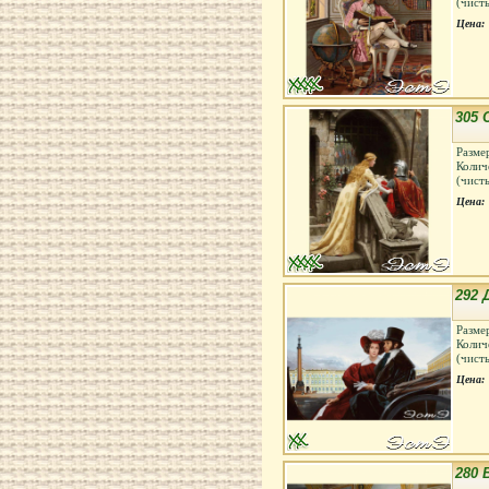
(чист
Цена:
305 
Разме
Колич
(чист
Цена:
292 
Разме
Колич
(чист
Цена:
280 