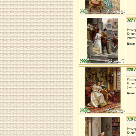
327 
Разме
Колич
(чист
Цена:
320
Разме
Колич
(чист
Цена:
318 
Разме
Колич