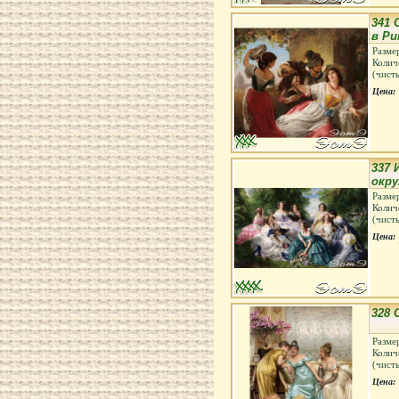
341 
в Ри
Разме
Колич
(чист
Цена:
337 
окр
Разме
Колич
(чист
Цена:
328 
Разме
Колич
(чист
Цена: