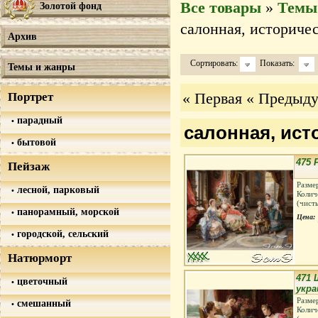
Все товары
»
Темы
Золотой фонд
салонная, историче
Архив
Сортировать:
Показать:
Темы и жанры
« Первая
« Предыд
Портрет
парадный
салонная, ист
бытовой
475 
Пейзаж
Разме
лесной, парковый
Колич
(чист
панорамный, морской
Цена:
городской, сельский
Натюрморт
471 
цветочный
укр
Разме
смешанный
Колич