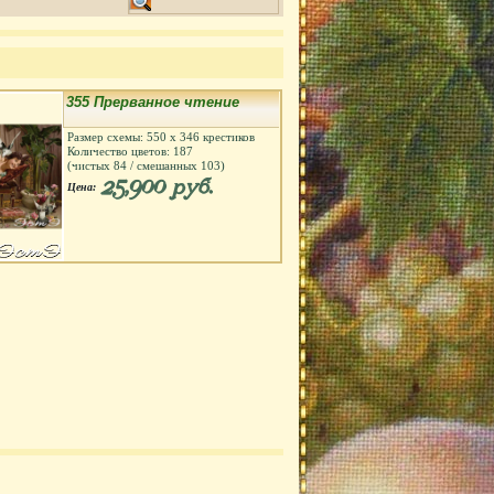
355 Прерванное чтение
Размер схемы:
550
х
346
крестиков
Количество цветов:
187
(чистых
84
/ смешанных
103
)
25,900 руб.
Цена: