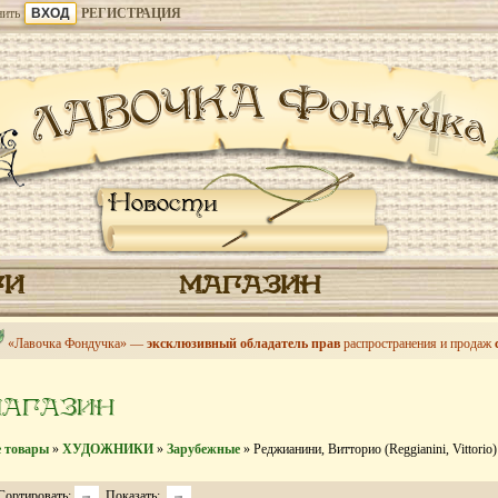
ить
РЕГИСТРАЦИЯ
Новости
ГИ
МАГАЗИН
«Лавочка Фондучка» —
эксклюзивный обладатель прав
распространения и продаж
МАГАЗИН
е товары
»
ХУДОЖНИКИ
»
Зарубежные
» Реджианини, Витторио (Reggianini, Vittorio)
Сортировать:
Показать: