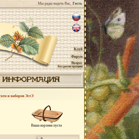
Мы рады видеть Вас,
Гость
Клуб
Форум
Вопрос
без регистрации
ИНФОРМАЦИЯ
схем и наборов ЭстЭ
Ваша корзина пуста