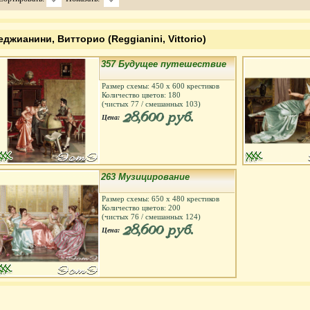
еджианини, Витторио (Reggianini, Vittorio)
357 Будущее путешествие
Размер схемы:
450
х
600
крестиков
Количество цветов:
180
(чистых
77
/ смешанных
103
)
28,600 руб.
Цена:
263 Музицирование
Размер схемы:
650
х
480
крестиков
Количество цветов:
200
(чистых
76
/ смешанных
124
)
28,600 руб.
Цена: