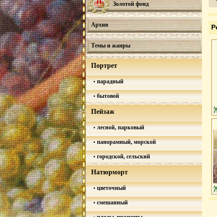
Золотой фонд
Архив
Р
Темы и жанры
Портрет
парадный
бытовой
Пейзаж
лесной, парковый
панорамный, морской
городской, сельский
Натюрморт
цветочный
смешанный