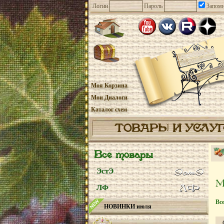
Логин
Пароль
Запомн
Моя Корзина
Мои Диалоги
Каталог схем
ТОВАРЫ И УСЛУ
Все товары
ЭстЭ
ЛФ
Вс
НОВИНКИ июля