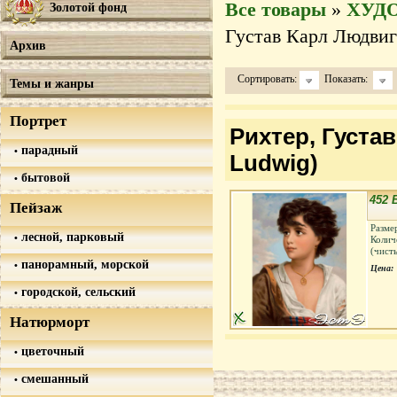
Все товары
»
ХУД
Золотой фонд
Густав Карл Людвиг 
Архив
Сортировать:
Показать:
Темы и жанры
Портрет
Рихтер, Густав
парадный
Ludwig)
бытовой
452 
Пейзаж
Разме
лесной, парковый
Колич
(чист
панорамный, морской
Цена:
городской, сельский
Натюрморт
цветочный
смешанный