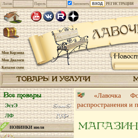
Логин
Пароль
Запомнить
РЕГИСТРАЦИЯ
Моя Корзина
Новос
Мои Диалоги
Каталог схем
ТОВАРЫ И УСЛУГИ
Все товары
«Лавочка 
распространения и 
ЭстЭ
ЛФ
МАГАЗИН
НОВИНКИ июля