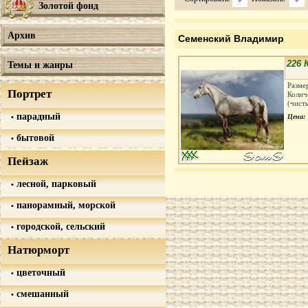
Золотой фонд
Архив
Семенский Владимир
226
Темы и жанры
Разме
Портрет
Колич
(чист
парадный
Цена:
бытовой
Пейзаж
лесной, парковый
панорамный, морской
городской, сельский
Натюрморт
цветочный
смешанный