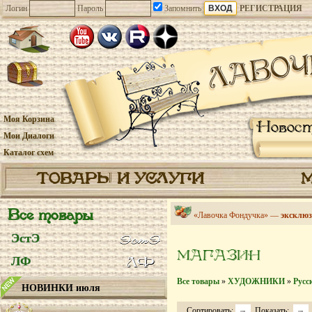
Логин
Пароль
Запомнить
РЕГИСТРАЦИЯ
Моя Корзина
Новос
Мои Диалоги
Каталог схем
ТОВАРЫ И УСЛУГИ
Все товары
«Лавочка Фондучка» —
эксклюз
ЭстЭ
МАГАЗИН
ЛФ
Все товары
»
ХУДОЖНИКИ
»
Русс
НОВИНКИ июля
Сортировать:
Показать: