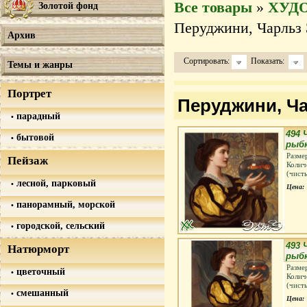
Все товары
»
ХУД
Золотой фонд
Перуджини, Чарльз Э
Архив
Сортировать:
Показать:
Темы и жанры
Портрет
Перуджини, Ча
парадный
494 
бытовой
рыбк
Разме
Пейзаж
Колич
(чист
лесной, парковый
Цена:
панорамный, морской
городской, сельский
493 
Натюрморт
рыб
Разме
цветочный
Колич
(чист
смешанный
Цена: