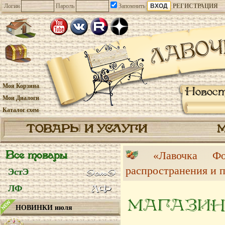
Логин
Пароль
Запомнить
РЕГИСТРАЦИЯ
Моя Корзина
Новос
Мои Диалоги
Каталог схем
ТОВАРЫ И УСЛУГИ
Все товары
«Лавочка 
распространения и 
ЭстЭ
ЛФ
МАГАЗИН
НОВИНКИ июля