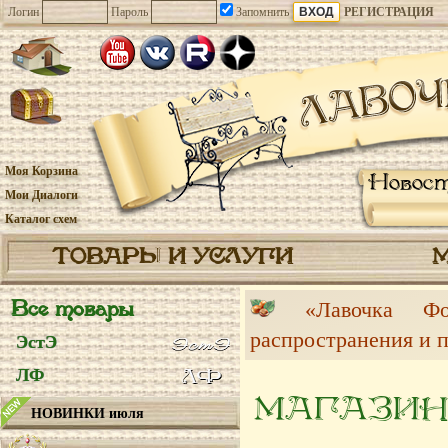
Логин
Пароль
Запомнить
РЕГИСТРАЦИЯ
Моя Корзина
Новос
Мои Диалоги
Каталог схем
ТОВАРЫ И УСЛУГИ
Все товары
«Лавочка 
распространения и 
ЭстЭ
ЛФ
МАГАЗИН
НОВИНКИ июля