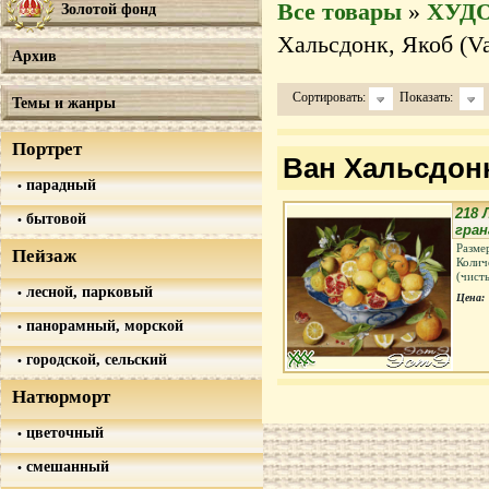
Все товары
»
ХУД
Золотой фонд
Хальсдонк, Якоб (Va
Архив
Сортировать:
Показать:
Темы и жанры
Портрет
Ван Хальсдонк
парадный
218 
бытовой
гра
Разме
Пейзаж
Колич
(чист
лесной, парковый
Цена:
панорамный, морской
городской, сельский
Натюрморт
цветочный
смешанный