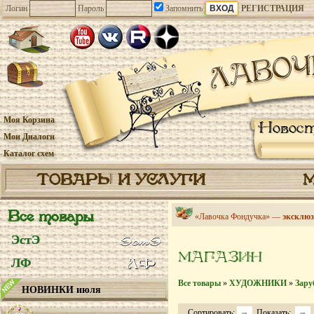
Логин
Пароль
Запомнить
РЕГИСТРАЦИЯ
Моя Корзина
Новос
Мои Диалоги
Каталог схем
ТОВАРЫ И УСЛУГИ
Все товары
«Лавочка Фондучка» —
эксклюз
ЭстЭ
МАГАЗИН
ЛФ
Все товары
»
ХУДОЖНИКИ
»
Зару
НОВИНКИ июля
Сортировать:
Показать: