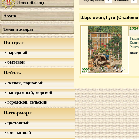
Золотой фонд
Архив
Шарлемон, Гуго (Charlemo
1034
Темы и жанры
Разме
Портрет
Колич
(чист
парадный
Цена:
бытовой
Пейзаж
лесной, парковый
панорамный, морской
городской, сельский
Натюрморт
цветочный
смешанный