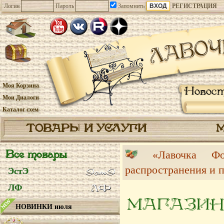
Логин
Пароль
Запомнить
РЕГИСТРАЦИЯ
Моя Корзина
Новос
Мои Диалоги
Каталог схем
ТОВАРЫ И УСЛУГИ
Все товары
«Лавочка 
распространения и 
ЭстЭ
ЛФ
МАГАЗИН
НОВИНКИ июля