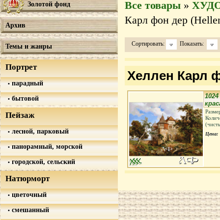
Все товары
»
ХУД
Золотой фонд
Карл фон дер (Hellen
Архив
Сортировать:
Показать:
Темы и жанры
Портрет
Хеллен Карл фо
парадный
1024
бытовой
кра
Разме
Пейзаж
Колич
(чист
лесной, парковый
Цена:
панорамный, морской
городской, сельский
Натюрморт
цветочный
смешанный