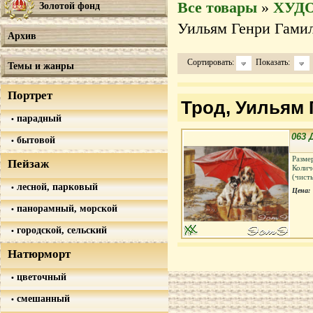
Все товары
»
ХУД
Золотой фонд
Уильям Генри Гамиль
Архив
Сортировать:
Показать:
Темы и жанры
Портрет
Трод, Уильям Г
парадный
063 
бытовой
Разме
Пейзаж
Колич
(чист
лесной, парковый
Цена:
панорамный, морской
городской, сельский
Натюрморт
цветочный
смешанный