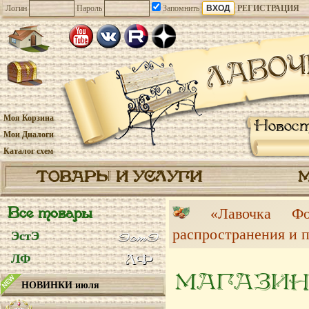
Логин
Пароль
Запомнить
РЕГИСТРАЦИЯ
Моя Корзина
Новос
Мои Диалоги
Каталог схем
ТОВАРЫ И УСЛУГИ
Все товары
«Лавочка 
распространения и 
ЭстЭ
ЛФ
МАГАЗИН
НОВИНКИ июля