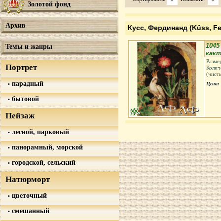
Золотой фонд
Архив
Кусс, Фердинанд (Küss, Fe
1045
Темы и жанры
какт
Разме
Портрет
Колич
(чист
парадный
Цена:
бытовой
Пейзаж
лесной, парковый
панорамный, морской
городской, сельский
Натюрморт
цветочный
смешанный