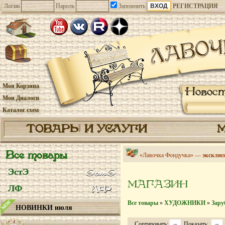
Логин
Пароль
Запомнить
РЕГИСТРАЦИЯ
Моя Корзина
Новос
Мои Диалоги
Каталог схем
ТОВАРЫ И УСЛУГИ
Все товары
«Лавочка Фондучка» —
эксклюз
ЭстЭ
МАГАЗИН
ЛФ
Все товары
»
ХУДОЖНИКИ
»
Зару
НОВИНКИ июля
Сортировать:
Показать: