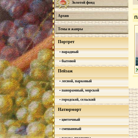
Золотой фонд
Архив
П
Темы и жанры
Портрет
парадный
бытовой
Пейзаж
лесной, парковый
панорамный, морской
городской, сельский
Натюрморт
цветочный
смешанный