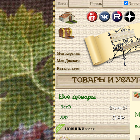
Логин
Пароль
Запомн
Моя Корзина
Мои Диалоги
Каталог схем
ТОВАРЫ И УСЛУ
Все товары
ЭстЭ
ЛФ
Вс
НОВИНКИ июля