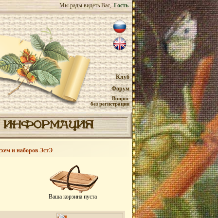
Мы рады видеть Вас,
Гость
Клуб
Форум
Вопрос
без регистрации
ИНФОРМАЦИЯ
схем и наборов ЭстЭ
Ваша корзина пуста