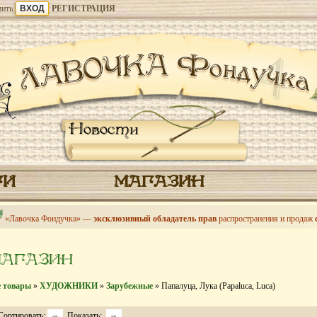
ить
РЕГИСТРАЦИЯ
Новости
ГИ
МАГАЗИН
«Лавочка Фондучка» —
эксклюзивный обладатель прав
распространения и продаж
МАГАЗИН
е товары
»
ХУДОЖНИКИ
»
Зарубежные
» Папалуца, Лука (Papaluca, Luca)
Сортировать:
Показать: