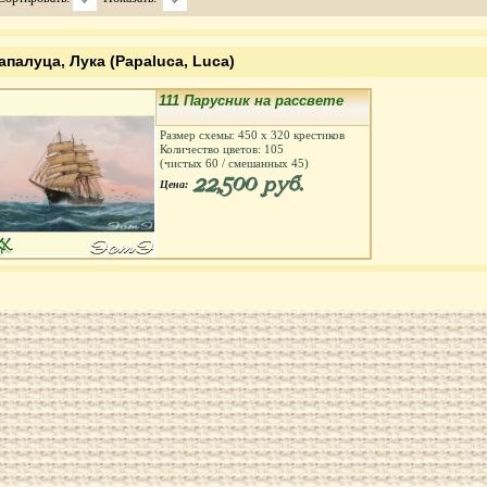
апалуца, Лука (Papaluca, Luca)
111 Парусник на рассвете
Размер схемы:
450
х
320
крестиков
Количество цветов:
105
(чистых
60
/ смешанных
45
)
22,500 руб.
Цена: