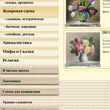
Разме
плоды, предметы
Колич
(чист
Жанровая сцена
Цена:
салонная, историческая
бытовая, народная
286 
семейная, детская
Разме
Анималистика
Колич
(чист
Мифы и Сказки
Цена:
Религия
В чистых цветах
Тысячники
Схемы для вышивания
Уровни сложности