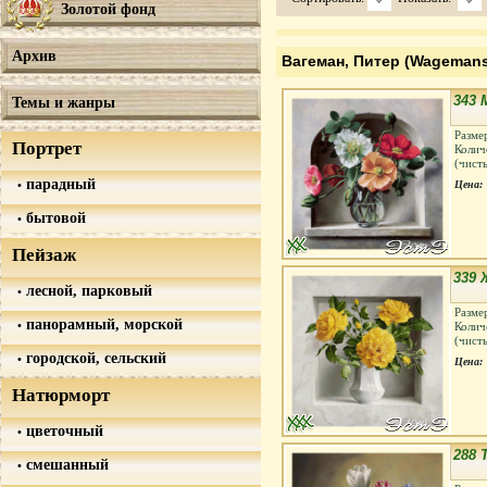
Золотой фонд
Архив
Вагеман, Питер (Wagemans,
343 
Темы и жанры
Разме
Портрет
Колич
(чист
парадный
Цена:
бытовой
Пейзаж
339
лесной, парковый
Разме
панорамный, морской
Колич
(чист
городской, сельский
Цена:
Натюрморт
цветочный
288
смешанный