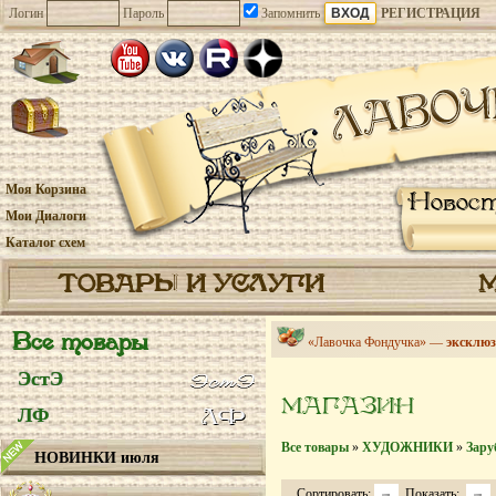
Логин
Пароль
Запомнить
РЕГИСТРАЦИЯ
Моя Корзина
Новос
Мои Диалоги
Каталог схем
ТОВАРЫ И УСЛУГИ
Все товары
«Лавочка Фондучка» —
эксклюз
ЭстЭ
МАГАЗИН
ЛФ
Все товары
»
ХУДОЖНИКИ
»
Зару
НОВИНКИ июля
Сортировать:
Показать: