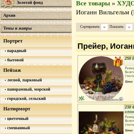
Все товары
»
ХУД
Золотой фонд
Иоганн Вильгельм (P
Архив
Сортировать:
Показать:
Темы и жанры
Портрет
Прейер, Иоган
парадный
258 
бытовой
Разме
Пейзаж
Колич
(чист
лесной, парковый
Цена:
панорамный, морской
городской, сельский
238 
Натюрморт
сло
Разме
цветочный
Колич
(чист
смешанный
Цена: