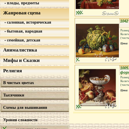
плоды, предметы
Жанровая сцена
1042
салонная, историческая
Разме
бытовая, народная
Колич
(чист
семейная, детская
Цена:
Анималистика
Мифы и Сказки
1005
Религия
форм
Разме
Колич
В чистых цветах
(чист
Цена:
Тысячники
Схемы для вышивания
Уровни сложности