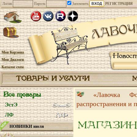
Логин
Пароль
Запомнить
РЕГИСТРАЦИЯ
Моя Корзина
Новос
Мои Диалоги
Каталог схем
ТОВАРЫ И УСЛУГИ
Все товары
«Лавочка 
распространения и 
ЭстЭ
ЛФ
МАГАЗИН
НОВИНКИ июля