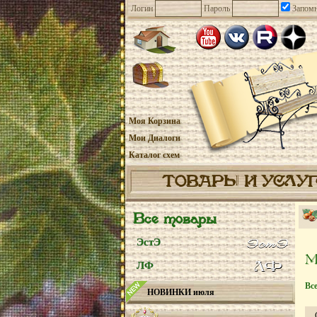
Логин
Пароль
Запомн
Моя Корзина
Мои Диалоги
Каталог схем
ТОВАРЫ И УСЛУ
Все товары
ЭстЭ
ЛФ
Вс
НОВИНКИ июля