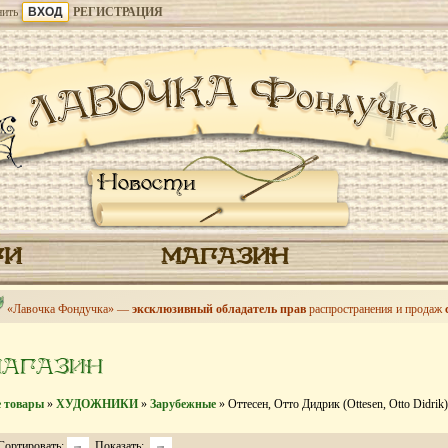
ить
РЕГИСТРАЦИЯ
Новости
ГИ
МАГАЗИН
«Лавочка Фондучка» —
эксклюзивный обладатель прав
распространения и продаж
МАГАЗИН
е товары
»
ХУДОЖНИКИ
»
Зарубежные
» Оттесен, Отто Дидрик (Ottesen, Otto Didrik)
Сортировать:
Показать: