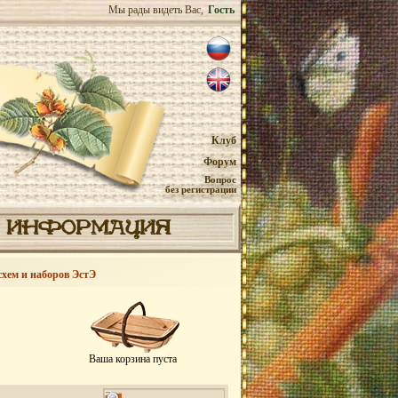
Мы рады видеть Вас,
Гость
Клуб
Форум
Вопрос
без регистрации
ИНФОРМАЦИЯ
схем и наборов ЭстЭ
Ваша корзина пуста