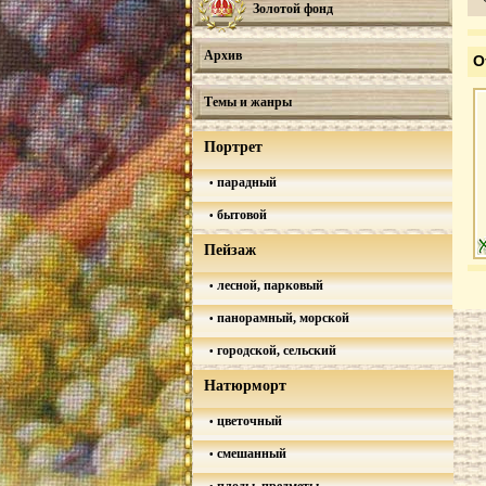
Золотой фонд
Архив
О
Темы и жанры
Портрет
парадный
бытовой
Пейзаж
лесной, парковый
панорамный, морской
городской, сельский
Натюрморт
цветочный
смешанный