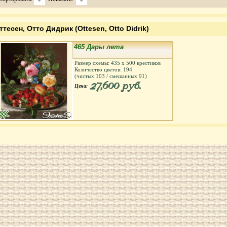
ттесен, Отто Дидрик (Ottesen, Otto Didrik)
465 Дары лета
Размер схемы:
435
х
500
крестиков
Количество цветов:
194
(чистых
103
/ смешанных
91
)
27,600 руб.
Цена: