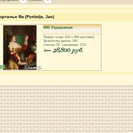
ортилье Ян (Portielje, Jan)
490 Украшения
Размер схемы:
450
х
600
крестиков
Количество цветов:
180
(чистых
58
/ смешанных
122
)
28,800 руб.
Цена: