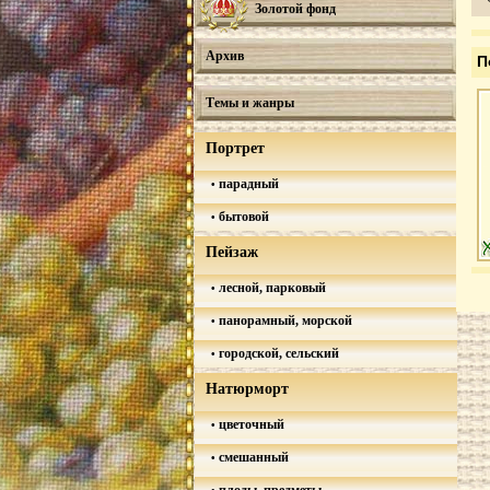
Золотой фонд
Архив
П
Темы и жанры
Портрет
парадный
бытовой
Пейзаж
лесной, парковый
панорамный, морской
городской, сельский
Натюрморт
цветочный
смешанный