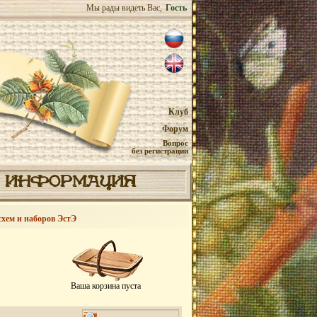
Мы рады видеть Вас,
Гость
Клуб
Форум
Вопрос
без регистрации
ИНФОРМАЦИЯ
схем и наборов ЭстЭ
Ваша корзина пуста