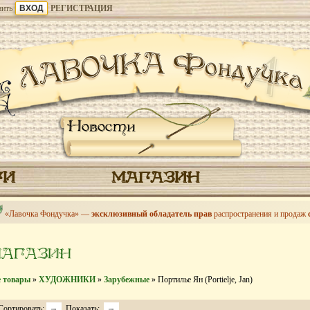
ить
РЕГИСТРАЦИЯ
Новости
ГИ
МАГАЗИН
«Лавочка Фондучка» —
эксклюзивный обладатель прав
распространения и продаж
МАГАЗИН
е товары
»
ХУДОЖНИКИ
»
Зарубежные
» Портилье Ян (Portielje, Jan)
Сортировать:
Показать: