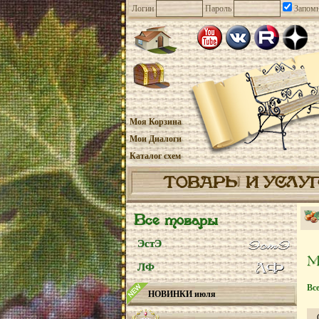
Логин
Пароль
Запомн
Моя Корзина
Мои Диалоги
Каталог схем
ТОВАРЫ И УСЛУ
Все товары
ЭстЭ
ЛФ
Вс
НОВИНКИ июля